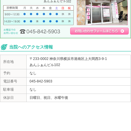
もしもあなたが交通事故の被害に遭われた場合には、
賠責保険(または任意保険)から補償を受け、ご自身の金
受け始めることが可能です。そのため、いかなる症状
んと病院を受診し、診断書を発行してもらうことが大
てもらわないと、自動車保険から補償を受けることが
必ず覚えておいていただきたく思います。上大岡・上
おはな接骨院では、交通事故による怪我や不調にお悩
数々の交通事故治療に携わってきた施術家が、治療か
サポートいたします。どのようなことでも、ぜひ気軽