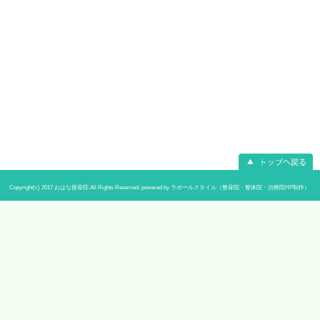
当院へのアクセス情報
〒233-0002 神奈川県横浜市港南区上大
所在地
あんふぁんビル102
予約
なし
電話番号
045-842-5903
駐車場
なし
休診日
日曜日、祝日、水曜午後