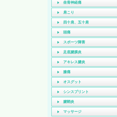
坐骨神経痛
肩こり
四十肩、五十肩
頭痛
スポーツ障害
足底腱膜炎
アキレス腱炎
膝痛
オスグット
シンスプリント
腱鞘炎
マッサージ