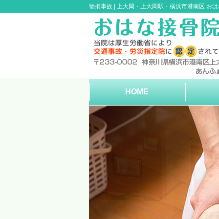
物損事故 |
上大岡・上大岡駅・横浜市港南区 おは
HOME