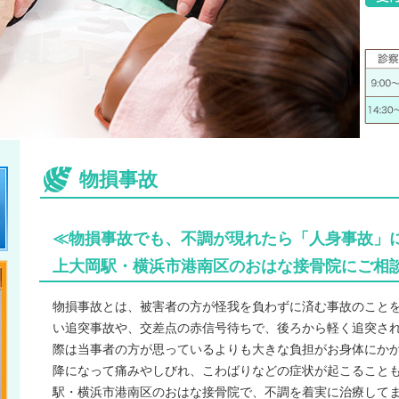
物損事故
≪物損事故でも、不調が現れたら「人身事故」
上大岡駅・横浜市港南区のおはな接骨院にご相
物損事故とは、被害者の方が怪我を負わずに済む事故のこと
い追突事故や、交差点の赤信号待ちで、後ろから軽く追突さ
際は当事者の方が思っているよりも大きな負担がお身体にか
降になって痛みやしびれ、こわばりなどの症状が起こること
駅・横浜市港南区のおはな接骨院で、不調を着実に治療して