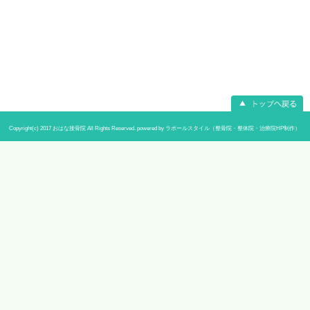
当院へのアクセス情報
〒233-0002 神奈川県横浜市港南区上大
所在地
あんふぁんビル102
予約
なし
電話番号
045-842-5903
駐車場
なし
休診日
日曜日、祝日、水曜午後