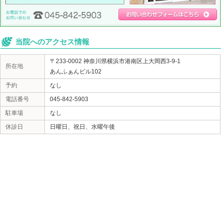
max:64.7 min:55.7