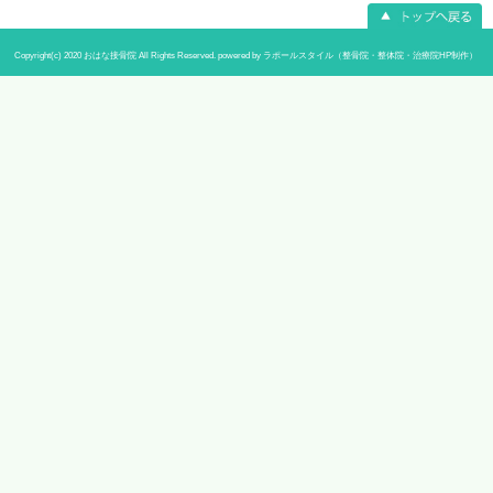
当院へのアクセス情報
〒233-0002 神奈川県横浜市港南区上大
所在地
あんふぁんビル102
予約
なし
電話番号
045-842-5903
駐車場
なし
休診日
日曜日、祝日、水曜午後