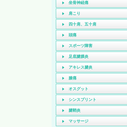
坐骨神経痛
肩こり
四十肩、五十肩
頭痛
スポーツ障害
足底腱膜炎
アキレス腱炎
膝痛
オスグット
シンスプリント
腱鞘炎
マッサージ